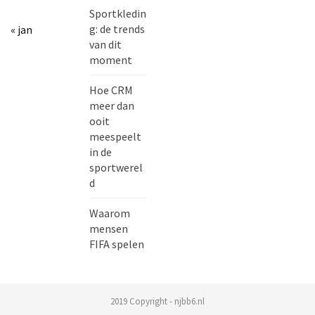
Sportkledin
g: de trends
« jan
van dit
moment
Hoe CRM
meer dan
ooit
meespeelt
in de
sportwerel
d
Waarom
mensen
FIFA spelen